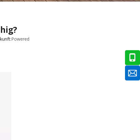
chig?
unft:
Powered