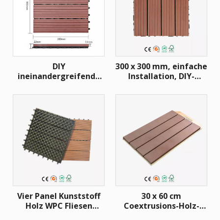
DIY
300 x 300 mm, einfache
ineinandergreifende
Installation, DIY-
WPC-Fliesen für den
Terrassendielen/WPC-
Außenbereich
DIY-Terrassenfliesen
Vier Panel Kunststoff
30 x 60 cm
Holz WPC Fliesen
Coextrusions-Holz-
Outdoor DIY Boden
Kunststoff-