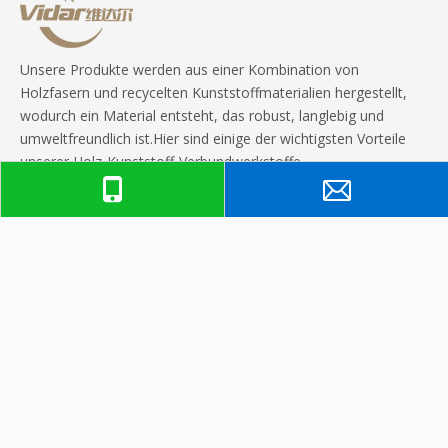
Unsere Produkte werden aus einer Kombination von
Holzfasern und recycelten Kunststoffmaterialien hergestellt,
wodurch ein Material entsteht, das robust, langlebig und
umweltfreundlich ist.Hier sind einige der wichtigsten Vorteile
unserer Holz-Kunststoff-Verbundwerkstoffe.
Quicklinks
Produkte
Kontaktiere uns
Telefon: +86-15950185851

Tel: +86-510-87898790

Email:
info@vidargroup.cn
