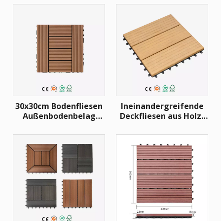
Deck Interlock 300*300
Verbundfliesen zum
mm WPC klassische
Selbermachen,
DIY Fliesen
ineinandergreifende
WPC-Terrassenfliesen
für den Außenbereich,
umweltfreundliche
DIY-Fliesen, tief
geprägte
Verbundfliesen
30x30cm Bodenfliesen
Ineinandergreifende
Außenbodenbelag
Deckfliesen aus Holz-
Holz Kunststoff
Kunststoff-
Terrassenfliesen WPC
Verbundwerkstoff,
Diy Fliesen für Balkon
WPC-Terrassendiele
Terrasse
zum Selbermachen