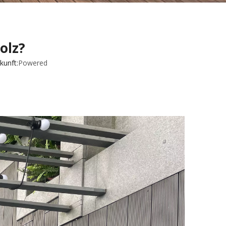
olz?
unft:
Powered