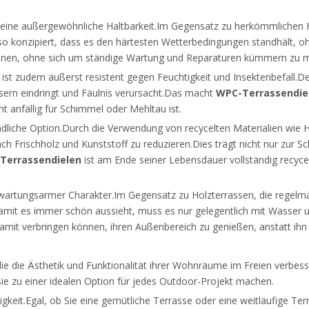
seine außergewöhnliche Haltbarkeit.Im Gegensatz zu herkömmlichen Hol
so konzipiert, dass es den härtesten Wetterbedingungen standhält, oh
nnen, ohne sich um ständige Wartung und Reparaturen kümmern zu 
ist zudem äußerst resistent gegen Feuchtigkeit und Insektenbefall.Der
asern eindringt und Fäulnis verursacht.Das macht
WPC-Terrassendie
t anfällig für Schimmel oder Mehltau ist.
dliche Option.Durch die Verwendung von recycelten Materialien wie Ho
ch Frischholz und Kunststoff zu reduzieren.Dies trägt nicht nur zur 
Terrassendielen
ist am Ende seiner Lebensdauer vollständig recycel
 wartungsarmer Charakter.Im Gegensatz zu Holzterrassen, die regelmä
mit es immer schön aussieht, muss es nur gelegentlich mit Wasser un
damit verbringen können, ihren Außenbereich zu genießen, anstatt ihn 
 die die Ästhetik und Funktionalität ihrer Wohnräume im Freien verbes
 sie zu einer idealen Option für jedes Outdoor-Projekt machen.
eitigkeit.Egal, ob Sie eine gemütliche Terrasse oder eine weitläufige 