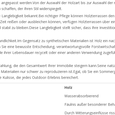
en angepasst werden.Von der Auswahl der Holzart bis zur Auswahl der r
schaffen, der Ihren Stil widerspiegelt.
re Langlebigkeit bekannt.Bei richtiger Pflege können Holzterrassen de
Zeit reißen oder ausbleichen können, verfügen Holzterrassen über ein
tabil zu bleiben.Diese Langlebigkeit stellt sicher, dass Ihre Investiti
eundlichkeit.Im Gegensatz zu synthetischen Materialien ist Holz ein n
en Sie eine bewusste Entscheidung, verantwortungsvolle Forstwirtsch
e ihrer Lebensdauer recycelt oder einer anderen Verwendung zugefü
rahlung, die den Gesamtwert Ihrer Immobilie steigern kann.Seine nat
aterialien nur schwer zu reproduzieren ist.Egal, ob Sie ein Sommergr
 Kulisse, die jedes Outdoor-Erlebnis bereichert.
Holz
Wasserabsorbierend
Fäulnis außer besonderer Beh
Durch Witterungseinflüsse riss