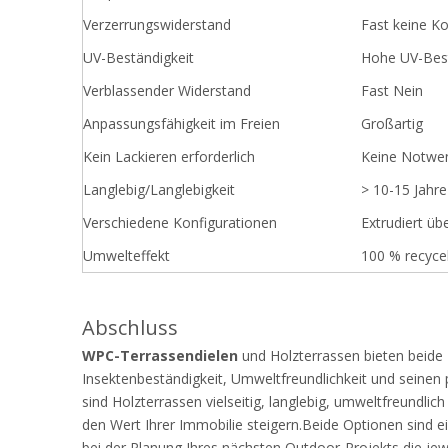
Verzerrungswiderstand
Fast keine K
UV-Beständigkeit
Hohe UV-Best
Verblassender Widerstand
Fast Nein
Anpassungsfähigkeit im Freien
Großartig
Kein Lackieren erforderlich
Keine Notwen
Langlebig/Langlebigkeit
> 10-15 Jahre
Verschiedene Konfigurationen
Extrudiert ü
Umwelteffekt
100 % recyce
Abschluss
WPC-Terrassendielen
und Holzterrassen bieten beide 
Insektenbeständigkeit, Umweltfreundlichkeit und seinen 
sind Holzterrassen vielseitig, langlebig, umweltfreundli
den Wert Ihrer Immobilie steigern.Beide Optionen sind 
bei der Planung Ihres nächsten Outdoor-Projekts die jewe