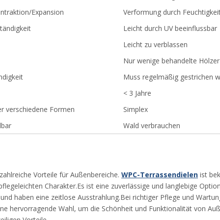
ontraktion/Expansion
Verformung durch Feuchtigke
ändigkeit
Leicht durch UV beeinflussbar
Leicht zu verblassen
Nur wenige behandelte Hölzer 
digkeit
Muss regelmäßig gestrichen 
< 3 Jahre
ber verschiedene Formen
Simplex
lbar
Wald verbrauchen
zahlreiche Vorteile für Außenbereiche.
WPC-Terrassendielen
ist bek
pflegeleichten Charakter.Es ist eine zuverlässige und langlebige Opti
ch und haben eine zeitlose Ausstrahlung.Bei richtiger Pflege und Wart
eine hervorragende Wahl, um die Schönheit und Funktionalität von Au
iligen Vorteile.