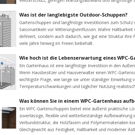
Wetterschutz, geringen Wartungsaufwand und langfristige str
Was ist der langlebigste Outdoor-Schuppen?
Gartenschuppen sind langfristige Investitionen zum Schut
Saisonartikeln vor Witterungseinflüssen. Wahre Haltbarkeit
definiert, sondern auch dadurch, wie gut eine Struktur ihre F
viele Jahre hinweg im Freien beibehält.
Wie hoch ist die Lebenserwartung eines WPC-G
Ein Gartenhaus ist eine langfristige Investition in den Auße
Wenn Hausbesitzer und Hausverwalter einen WPC-Gartenschu
wichtigste Frage, wie lange sie unter ständiger Einwirkung 
Temperaturschwankungen und täglicher Nutzung realistisch
Was können Sie in einem WPC-Gartenhaus auf
Ein WPC-Gartenschuppen bietet eine äußerst praktische Lös
zuverlässige, flexible und wetterbeständige Aufbewahrung 
Verbundstruktur, die Holzfasern und Polymermaterialien kom
Gleichgewicht aus Festigkeit, Haltbarkeit und moderner Ästh