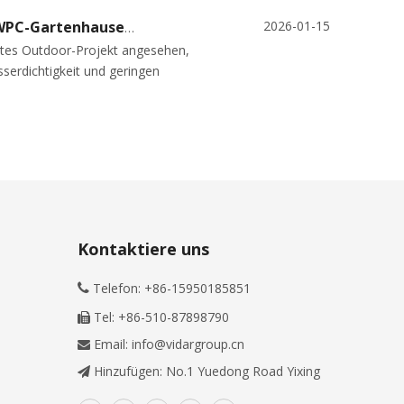
2026-01-15
Was sind die häufigsten Fehler beim Bau eines WPC-Gartenhauses?
rtes Outdoor-Projekt angesehen,
sserdichtigkeit und geringen
Kontaktiere uns
Telefon: +86-15950185851

Tel: +86-510-87898790

Email:
info@vidargroup.cn

Hinzufügen: No.1 Yuedong Road Yixing
