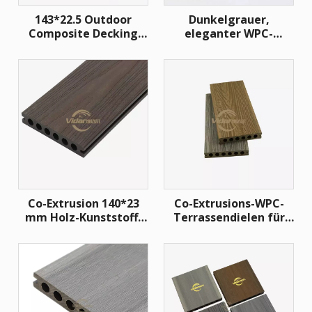
143*22.5 Outdoor
Dunkelgrauer,
Composite Decking
eleganter WPC-
Holzkorn Co-Extrusion
Terrassendielenboden
Decking UV-
Schutzdeck für Garten
Co-Extrusion 140*23
Co-Extrusions-WPC-
mm Holz-Kunststoff-
Terrassendielen für
Verbund-Co-Extrusion
Außenböden
WPC-Terrassendielen
für den Außenbereich