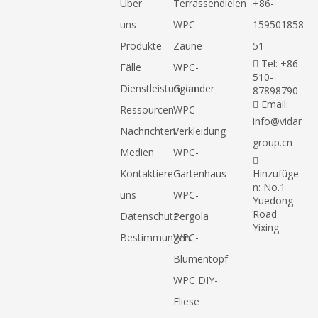
Über
Terrassendielen
+86-
uns
WPC-
159501858
Produkte
Zäune
51
Tel: +86-

Fälle
WPC-
510-
Dienstleistungen
Geländer
87898790
Email:

Ressourcen
WPC-
info@vidar
Nachrichten
Verkleidung
group.cn
Medien
WPC-

Kontaktiere
Gartenhaus
Hinzufüge
n: No.1
uns
WPC-
Yuedong
Road
Datenschutz-
Pergola
Yixing
Bestimmungen
WPC-
Blumentopf
WPC DIY-
Fliese