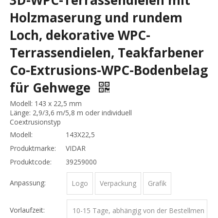
3D-WPC-Terrassendielen mit
Holzmaserung und rundem
Loch, dekorative WPC-
Terrassendielen, Teakfarbener
Co-Extrusions-WPC-Bodenbelag
für Gehwege
Modell: 143 x 22,5 mm
Länge: 2,9/3,6 m/5,8 m oder individuell
Coextrusionstyp
Modell:
143X22,5
Produktmarke:
VIDAR
Produktcode:
39259000
Anpassung:
Logo
Verpackung
Grafik
Vorlaufzeit:
10-15 Tage, abhängig von der Bestellmen