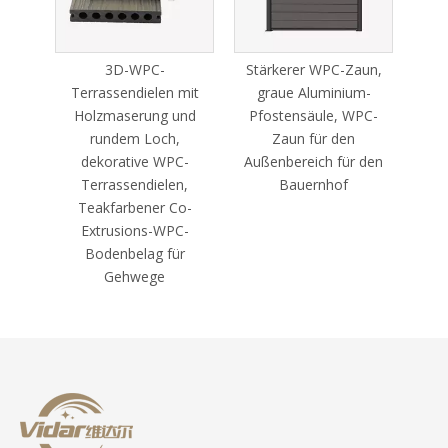
3D-WPC-
Stärkerer WPC-Zaun,
WPC 
Terrassendielen mit
graue Aluminium-
R
Holzmaserung und
Pfostensäule, WPC-
rundem Loch,
Zaun für den
K
dekorative WPC-
Außenbereich für den
Terr
Terrassendielen,
Bauernhof
Teakfarbener Co-
Extrusions-WPC-
Bodenbelag für
Gehwege