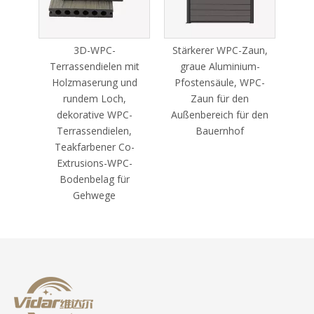
fende
3D-WPC-
Stärkerer WPC-Zaun,
WPC 
 den
Terrassendielen mit
graue Aluminium-
R
Holzmaserung und
Pfostensäule, WPC-
rundem Loch,
Zaun für den
K
dekorative WPC-
Außenbereich für den
Terr
Terrassendielen,
Bauernhof
Teakfarbener Co-
Extrusions-WPC-
Bodenbelag für
Gehwege