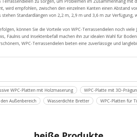
n Terrassendielen zu sorgen, um Problemen im Zusammenhang mit d
t, wird empfohlen, zwischen den einzelnen Kanten einen Abstand vo
stehen Standardlängen von 2,2 m, 2,9 m und 3,6 m zur Verfügung, w
befolgen, können Sie die Vorteile von WPC-Terrassendielen noch viele J
s, Fäulnis und Insektenbefall machen ihn zur idealen Wahl für Boden
rschönern, WPC-Terrassendielen bieten eine zuverlässige und langleb
sive WPC-Platten mit Holzmaserung
WPC-Platte mit 3D-Prägu
r den Außenbereich
Wasserdichte Bretter
WPC-Platten für T
heiße Produkte