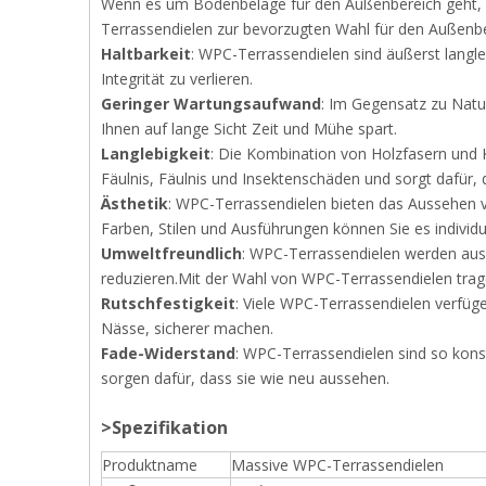
Wenn es um Bodenbeläge für den Außenbereich geht, sin
Terrassendielen zur bevorzugten Wahl für den Außenb
Haltbarkeit
: WPC-Terrassendielen sind äußerst langl
Integrität zu verlieren.
Geringer Wartungsaufwand
: Im Gegensatz zu Natu
Ihnen auf lange Sicht Zeit und Mühe spart.
Langlebigkeit
: Die Kombination von Holzfasern und K
Fäulnis, Fäulnis und Insektenschäden und sorgt dafür, 
Ästhetik
: WPC-Terrassendielen bieten das Aussehen vo
Farben, Stilen und Ausführungen können Sie es individ
Umweltfreundlich
: WPC-Terrassendielen werden aus r
reduzieren.Mit der Wahl von WPC-Terrassendielen tra
Rutschfestigkeit
: Viele WPC-Terrassendielen verfüge
Nässe, sicherer machen.
Fade-Widerstand
: WPC-Terrassendielen sind so konst
sorgen dafür, dass sie wie neu aussehen.
>Spezifikation
Produktname
Massive WPC-Terrassendielen