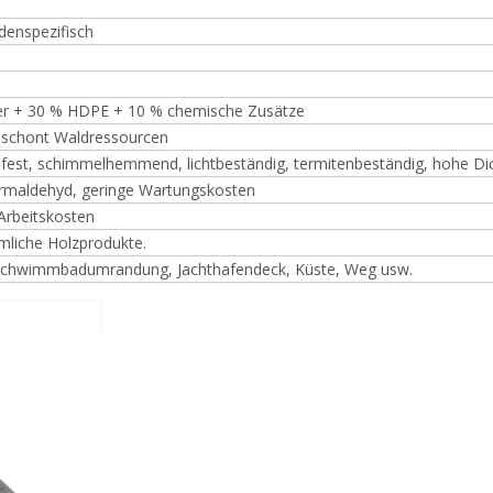
denspezifisch
ser + 30 % HDPE + 10 % chemische Zusätze
, schont Waldressourcen
hfest, schimmelhemmend, lichtbeständig, termitenbeständig, hohe Dic
 Formaldehyd, geringe Wartungskosten
 Arbeitskosten
mliche Holzprodukte.
 Schwimmbadumrandung, Jachthafendeck, Küste, Weg usw.