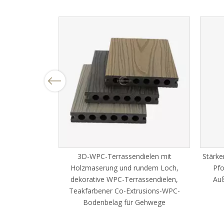
Previous
WPC-Fliesen für
3D-WPC-Terrassendielen mit
Stärke
eich
Holzmaserung und rundem Loch,
Pfo
dekorative WPC-Terrassendielen,
Auß
Teakfarbener Co-Extrusions-WPC-
Bodenbelag für Gehwege