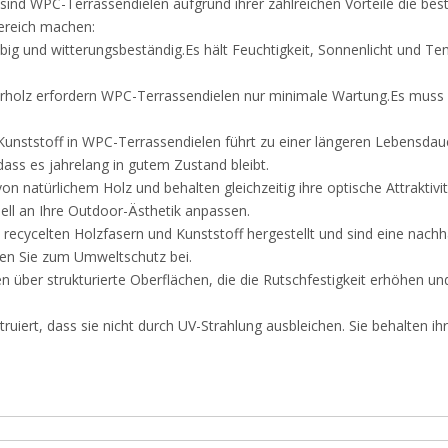
d WPC-Terrassendielen aufgrund ihrer zahlreichen Vorteile die beste 
ereich machen:
ebig und witterungsbeständig.Es hält Feuchtigkeit, Sonnenlicht und T
rholz erfordern WPC-Terrassendielen nur minimale Wartung.Es muss ni
unststoff in WPC-Terrassendielen führt zu einer längeren Lebensdauer 
dass es jahrelang in gutem Zustand bleibt.
n natürlichem Holz und behalten gleichzeitig ihre optische Attraktivi
uell an Ihre Outdoor-Ästhetik anpassen.
ecycelten Holzfasern und Kunststoff hergestellt und sind eine nachha
gen Sie zum Umweltschutz bei.
n über strukturierte Oberflächen, die die Rutschfestigkeit erhöhen und
ruiert, dass sie nicht durch UV-Strahlung ausbleichen. Sie behalten i