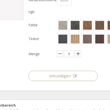
300㎡
nge:
Farbe:
Textur:
Menge:
erkundigen
enbereich