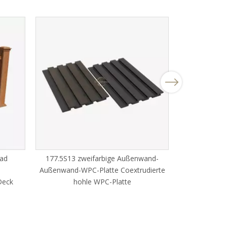
Next
Anpassbarer 
aus WPC 
ad
177.5S13 zweifarbige Außenwand-
Außenwand-WPC-Platte Coextrudierte
Deck
hohle WPC-Platte